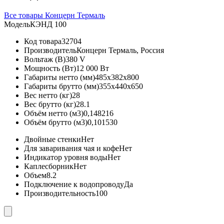
Все товары Концерн Термаль
Модель
КЭНД 100
Код товара
32704
Производитель
Концерн Термаль, Россия
Вольтаж (В)
380 V
Мощность (Вт)
12 000 Вт
Габариты нетто (мм)
485x382x800
Габариты брутто (мм)
355x440x650
Вес нетто (кг)
28
Вес брутто (кг)
28.1
Объём нетто (м3)
0,148216
Объём брутто (м3)
0,101530
Двойные стенки
Нет
Для заваривания чая и кофе
Нет
Индикатор уровня воды
Нет
Каплесборник
Нет
Объем
8.2
Подключение к водопроводу
Да
Производительность
100