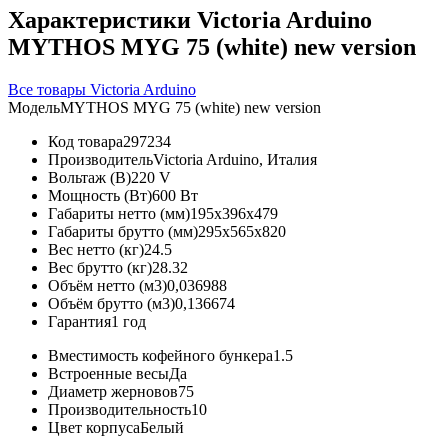
Характеристики Victoria Arduino
MYTHOS MYG 75 (white) new version
Все товары Victoria Arduino
Модель
MYTHOS MYG 75 (white) new version
Код товара
297234
Производитель
Victoria Arduino, Италия
Вольтаж (В)
220 V
Мощность (Вт)
600 Вт
Габариты нетто (мм)
195x396x479
Габариты брутто (мм)
295x565x820
Вес нетто (кг)
24.5
Вес брутто (кг)
28.32
Объём нетто (м3)
0,036988
Объём брутто (м3)
0,136674
Гарантия
1 год
Вместимость кофейного бункера
1.5
Встроенные весы
Да
Диаметр жерновов
75
Производительность
10
Цвет корпуса
Белый