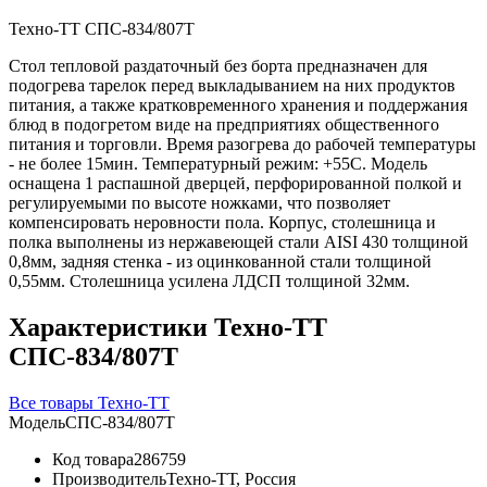
Техно-ТТ СПС-834/807Т
Стол тепловой раздаточный без борта предназначен для
подогрева тарелок перед выкладыванием на них продуктов
питания, а также кратковременного хранения и поддержания
блюд в подогретом виде на предприятиях общественного
питания и торговли. Время разогрева до рабочей температуры
- не более 15мин. Температурный режим: +55С. Модель
оснащена 1 распашной дверцей, перфорированной полкой и
регулируемыми по высоте ножками, что позволяет
компенсировать неровности пола. Корпус, столешница и
полка выполнены из нержавеющей стали AISI 430 толщиной
0,8мм, задняя стенка - из оцинкованной стали толщиной
0,55мм. Столешница усилена ЛДСП толщиной 32мм.
Характеристики Техно-ТТ
СПС-834/807Т
Все товары Техно-ТТ
Модель
СПС-834/807Т
Код товара
286759
Производитель
Техно-ТТ, Россия