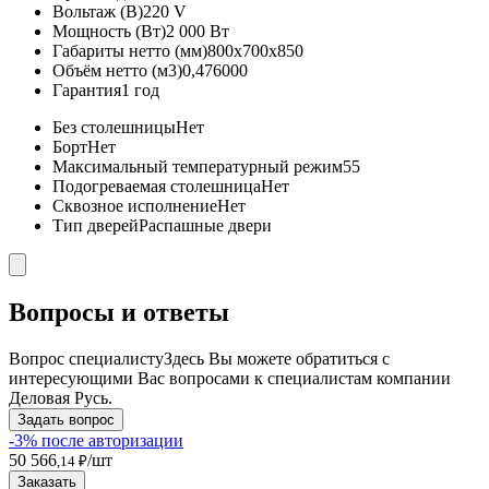
Вольтаж (В)
220 V
Мощность (Вт)
2 000 Вт
Габариты нетто (мм)
800x700x850
Объём нетто (м3)
0,476000
Гарантия
1 год
Без столешницы
Нет
Борт
Нет
Максимальный температурный режим
55
Подогреваемая столешница
Нет
Сквозное исполнение
Нет
Тип дверей
Распашные двери
Вопросы и ответы
Вопрос специалисту
Здесь Вы можете обратиться с
интересующими Вас вопросами к специалистам компании
Деловая Русь.
Задать вопрос
-3% после авторизации
50 566
/шт
,14 ₽
Заказать