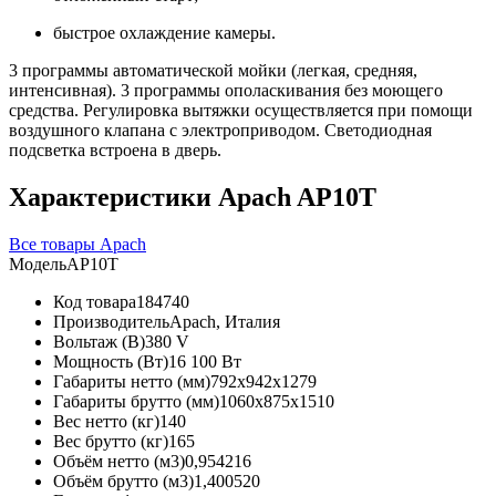
быстрое охлаждение камеры.
3 программы автоматической мойки (легкая, средняя,
интенсивная). 3 программы ополаскивания без моющего
средства. Регулировка вытяжки осуществляется при помощи
воздушного клапана с электроприводом. Светодиодная
подсветка встроена в дверь.
Характеристики Apach AP10T
Все товары Apach
Модель
AP10T
Код товара
184740
Производитель
Apach, Италия
Вольтаж (В)
380 V
Мощность (Вт)
16 100 Вт
Габариты нетто (мм)
792x942x1279
Габариты брутто (мм)
1060x875x1510
Вес нетто (кг)
140
Вес брутто (кг)
165
Объём нетто (м3)
0,954216
Объём брутто (м3)
1,400520