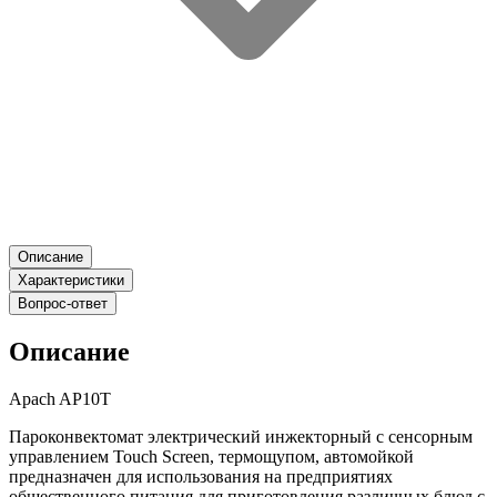
Описание
Характеристики
Вопрос-ответ
Описание
Apach AP10T
Пароконвектомат электрический инжекторный с сенсорным
управлением Touch Screen, термощупом, автомойкой
предназначен для использования на предприятиях
общественного питания для приготовления различных блюд с