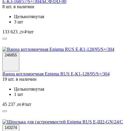
Е-К3-168/57/S+/304/БСФ/DD-90
8 шт. в наличии
Цельнотянутая
3 шт
133 623
/шт
,29 ₽
246855
Ванна котломоечная Enigma RUS Е-К1-128/95/S+/304
19 шт. в наличии
Цельнотянутая
1 шт
45 237
/шт
,60 ₽
143274